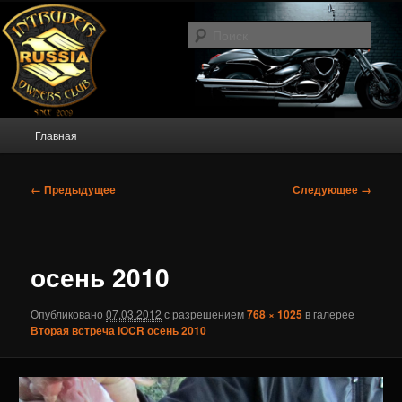
Перейти
Intruder Owners Club Russia
к
Поис
основному
содержимому
IOCR.RU
Главное
Главная
меню
Навигация
← Предыдущее
Следующее →
по
изображениям
осень 2010
Опубликовано
07.03.2012
с разрешением
768 × 1025
в галерее
Вторая встреча IOCR осень 2010