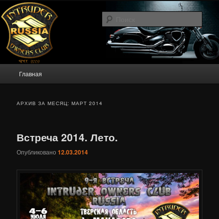
Перейти
Перейти
Intruder Owners Club Russia
к
к
Поис
основному
дополнительному
содержимому
содержимому
IOCR.RU
Главное
Главная
меню
АРХИВ ЗА МЕСЯЦ:
МАРТ 2014
Встреча 2014. Лето.
Опубликовано
12.03.2014